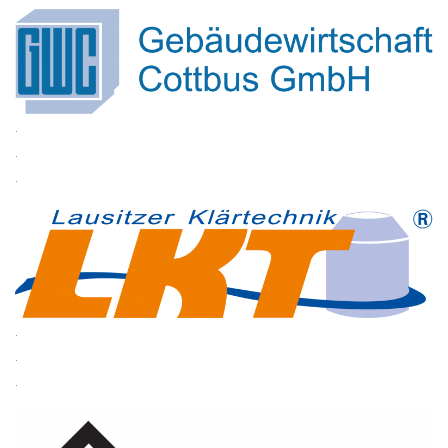
.
.
.
.
.
.