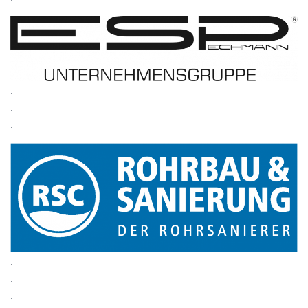
.
.
.
.
.
.