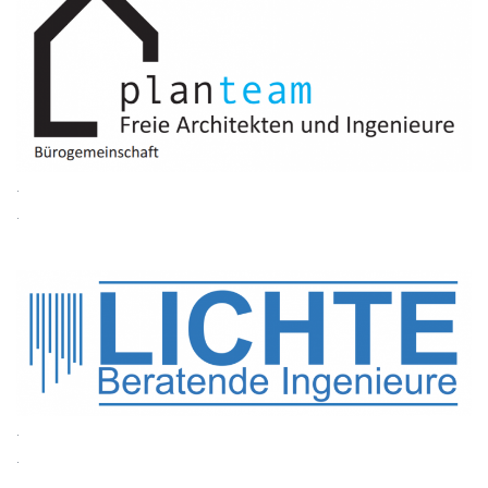
.
.
.
.
.