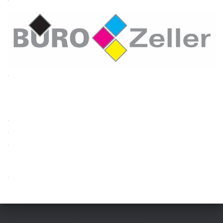
.
.
.
.
.