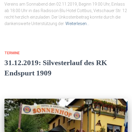
Vereins am Sonnabend den 02.11.2019, Beginn 19:00 Uhr, Einlass
ab 18:00 Uhr in das Radisson Blu Hotel Cottbus, Vetschauer Str. 12
recht herzlich einzuladen. Der Unkostenbeitrag konnte durch die
dankenswerte Unterstützung der
Weiterlesen…
TERMINE
31.12.2019: Silvesterlauf des RK
Endspurt 1909