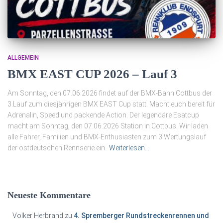
ALLGEMEIN
BMX EAST CUP 2026 – Lauf 3
Am Sonntag, den 07.06.2026 findet auf der BMX-Bahn Cottbus der
3.Lauf zum diesjährigen BMX EAST Cup statt. Macht euch bereit für
Adrenalin, Speed und packende Action. Der legendäre Esatcup
macht am Sonntag, den 07.06.2026 Station in Cottbus. Wir laden
alle Fahrer, Familien und BMX-Enthusiasten zum 3.Wertungslauf
der ostdeutschen Rennserie ein.
Weiterlesen…
Neueste Kommentare
Volker Herbrand
zu
4. Spremberger Rundstreckenrennen und