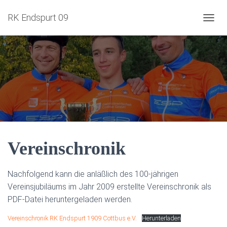
RK Endspurt 09
NAVIG
Vereinschronik
Nachfolgend kann die anläßlich des 100-jährigen
Vereinsjubiläums im Jahr 2009 erstellte Vereinschronik als
PDF-Datei heruntergeladen werden.
Vereinschronik RK Endspurt 1909 Cottbus e.V.
Herunterladen