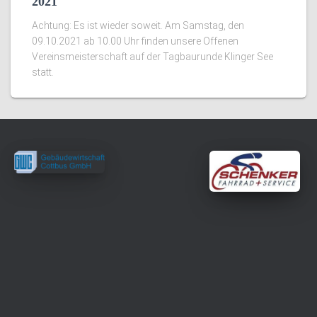
2021
Achtung: Es ist wieder soweit. Am Samstag, den
09.10.2021 ab 10.00 Uhr finden unsere Offenen
Vereinsmeisterschaft auf der Tagbaurunde Klinger See
statt.