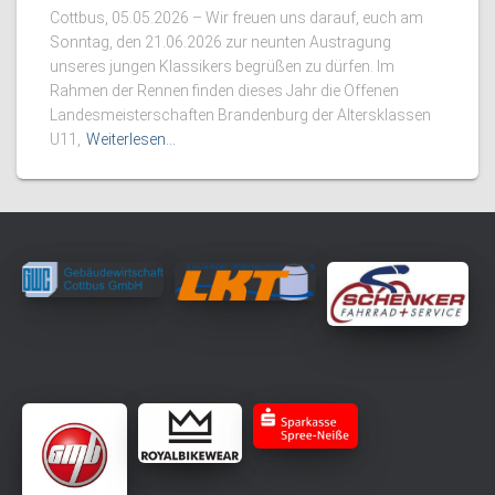
Cottbus, 05.05.2026 – Wir freuen uns darauf, euch am
Sonntag, den 21.06.2026 zur neunten Austragung
unseres jungen Klassikers begrüßen zu dürfen. Im
Rahmen der Rennen finden dieses Jahr die Offenen
Landesmeisterschaften Brandenburg der Altersklassen
U11,
Weiterlesen…