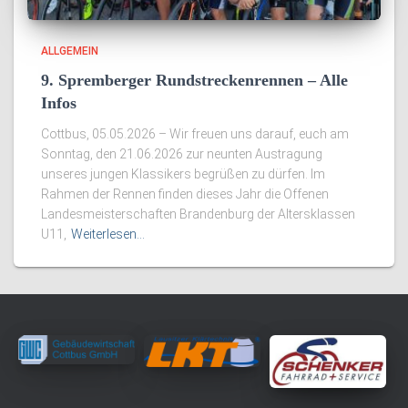
ALLGEMEIN
9. Spremberger Rundstreckenrennen – Alle
Infos
Cottbus, 05.05.2026 – Wir freuen uns darauf, euch am
Sonntag, den 21.06.2026 zur neunten Austragung
unseres jungen Klassikers begrüßen zu dürfen. Im
Rahmen der Rennen finden dieses Jahr die Offenen
Landesmeisterschaften Brandenburg der Altersklassen
U11,
Weiterlesen…