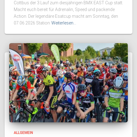
Cottbus der 3.Lauf zum diesjährigen BMX EAST Cup statt.
Macht euch bereit für Adrenalin, Speed und packende
Action. Der legendäre Esatcup macht am Sonntag, den
07.06.2026 Station
Weiterlesen…
ALLGEMEIN