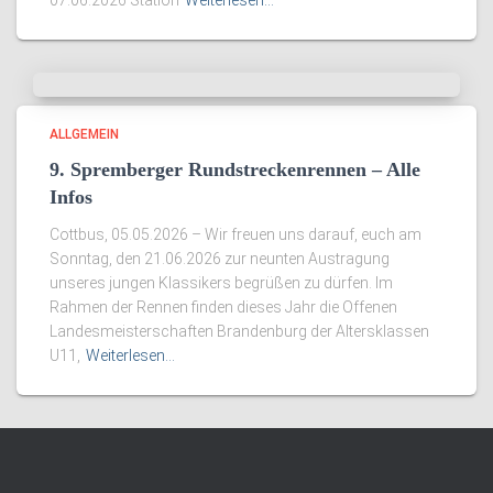
07.06.2026 Station
Weiterlesen…
ALLGEMEIN
9. Spremberger Rundstreckenrennen – Alle
Infos
Cottbus, 05.05.2026 – Wir freuen uns darauf, euch am
Sonntag, den 21.06.2026 zur neunten Austragung
unseres jungen Klassikers begrüßen zu dürfen. Im
Rahmen der Rennen finden dieses Jahr die Offenen
Landesmeisterschaften Brandenburg der Altersklassen
U11,
Weiterlesen…