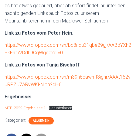
es hat etwas gedauert, aber ab sofort findet ihr unter den
nachfolgenden Links auch Fotos zu unserem
Mountainbikerennen in den Madlower Schluchten
Link zu Fotos vom Peter Hein
:
https://www.dropbox.com/sh/bd8nqu31qbe29gj/AABdYXh2
PkEhtuVDdL9CgWgga?dl=0
Link zu Fotos von Tanja Bischoff
:
https://www.dropbox.com/sh/m39h6cawmt3ignr/AAAt162v
JRPZU7ARvWKl-Njaa?dl=0
Ergebnisse:
MTB-2022-Ergebnisse-1
Herunterladen
Kategorien:
ALLGEMEIN