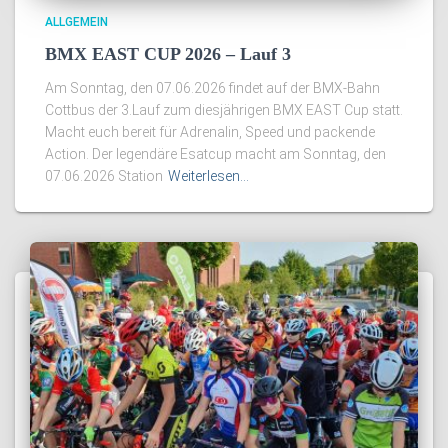
ALLGEMEIN
BMX EAST CUP 2026 – Lauf 3
Am Sonntag, den 07.06.2026 findet auf der BMX-Bahn
Cottbus der 3.Lauf zum diesjährigen BMX EAST Cup statt.
Macht euch bereit für Adrenalin, Speed und packende
Action. Der legendäre Esatcup macht am Sonntag, den
07.06.2026 Station
Weiterlesen…