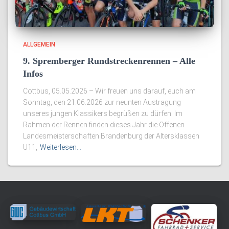
ALLGEMEIN
9. Spremberger Rundstreckenrennen – Alle
Infos
Cottbus, 05.05.2026 – Wir freuen uns darauf, euch am
Sonntag, den 21.06.2026 zur neunten Austragung
unseres jungen Klassikers begrüßen zu dürfen. Im
Rahmen der Rennen finden dieses Jahr die Offenen
Landesmeisterschaften Brandenburg der Altersklassen
U11,
Weiterlesen…