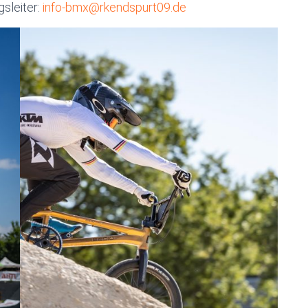
gsleiter:
info-bmx@rkendspurt09.de