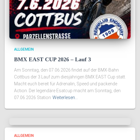
ALLGEMEIN
BMX EAST CUP 2026 – Lauf 3
Am Sonntag, den 07.06.2026 findet auf der BMX-Bahn
Cottbus der 3.Lauf zum diesjährigen BMX EAST Cup statt.
Macht euch bereit für Adrenalin, Speed und packende
Action. Der legendäre Esatcup macht am Sonntag, den
07.06.2026 Station
Weiterlesen…
ALLGEMEIN