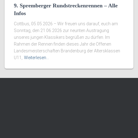
9. Spremberger Rundstreckenrennen – Alle
Infos
Cottbus, 05.05.2026 – Wir freuen uns darauf, euch am
Sonntag, den 21.06.2026 zur neunten Austragung
unseres jungen Klassikers begrüßen zu dürfen. Im
Rahmen der Rennen finden dieses Jahr die Offenen
Landesmeisterschaften Brandenburg der Altersklassen
U11,
Weiterlesen…