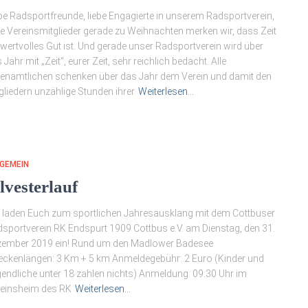
be Radsportfreunde, liebe Engagierte in unserem Radsportverein,
be Vereinsmitglieder gerade zu Weihnachten merken wir, dass Zeit
 wertvolles Gut ist. Und gerade unser Radsportverein wird über
 Jahr mit „Zeit“, eurer Zeit, sehr reichlich bedacht. Alle
enamtlichen schenken über das Jahr dem Verein und damit den
gliedern unzählige Stunden ihrer
Weiterlesen…
GEMEIN
lvesterlauf
 laden Euch zum sportlichen Jahresausklang mit dem Cottbuser
sportverein RK Endspurt 1909 Cottbus e.V. am Dienstag, den 31.
zember 2019 ein! Rund um den Madlower Badesee
eckenlängen: 3 Km + 5 km Anmeldegebühr: 2 Euro (Kinder und
endliche unter 18 zahlen nichts) Anmeldung: 09:30 Uhr im
einsheim des RK
Weiterlesen…