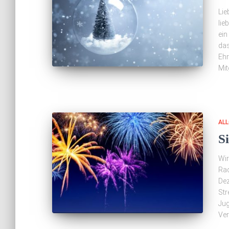
Lie
lie
ein
das
Ehr
Mit
ALL
Si
Wir
Rad
De
Str
Jug
Ver