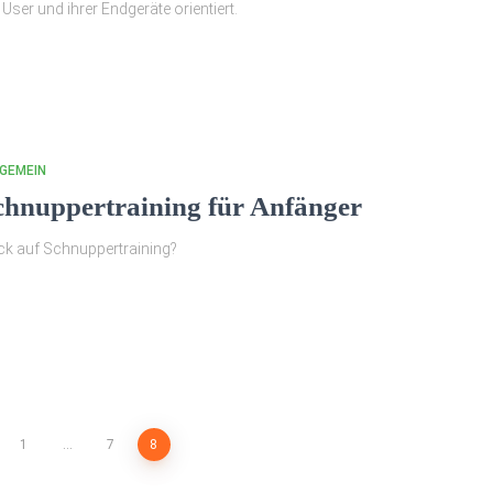
 User und ihrer Endgeräte orientiert.
GEMEIN
chnuppertraining für Anfänger
k auf Schnuppertraining?
g
1
…
7
8