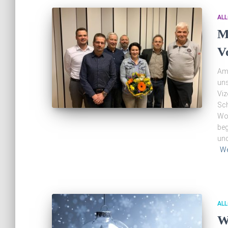
ALL
M
V
Am 
uns
Viz
Sch
Woh
beg
und
We
ALL
W