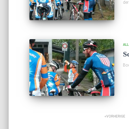
der
ALL
S
Boc
Seitennummerierun
VORHERIGE