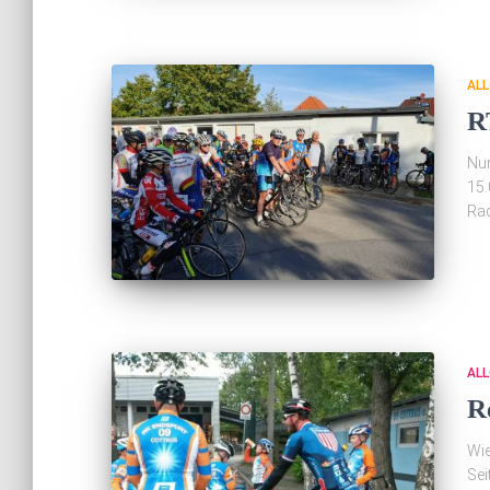
ALL
R
Nun
15.
Rad
ALL
R
Wie
Sei